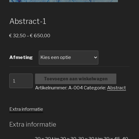
Abstract-1
€
32,50
–
€
650,00
Afmeting
Abstract-
Toevoegen aan winkelwagen
1
Artikelnummer:
A-004
Categorie:
Abstract
aantal
Extra informatie
Extra informatie
20 x 20 t/m 20 x 30, 30 x 30 t/m 30 x 45, 40