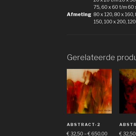
75, 60 x 60 t/m 60 
Afmeting
80 x 120, 80 x 160,
150, 100 x 200, 120
Gerelateerde prod
ABSTRACT-2
ABSTR
€
32,50
–
€
650,00
€
32,50