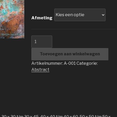
Afmeting
Abstract-
3
aantal
Toevoegen aan winkelwagen
Artikelnummer:
A-001
Categorie:
Abstract
, 30 x 30 t/m 30 x 45, 40 x 40 t/m 40 x 60, 50 x 50 t/m 50 x