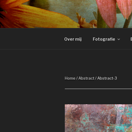
Naar
de
FOTOGRAFI
inhoud
springen
Over mij
Fotografie
Home
/
Abstract
/ Abstract-3